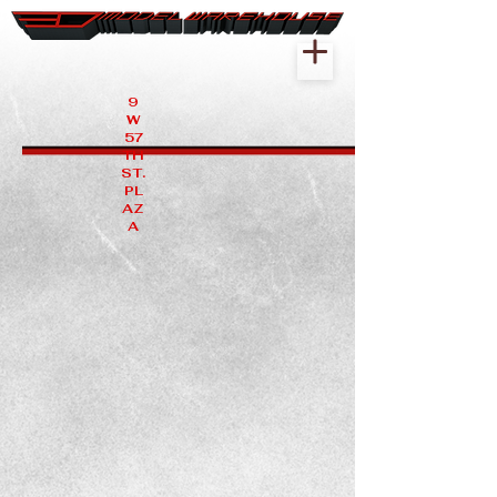
9
W
57
TH
ST.
PL
AZ
A